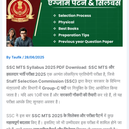
By
Taufik
/
28/06/2025
SSC MTS Syllabus 2025 PDF Download
:
SSC MTS और
हवलदार भर्ती परीक्षा 2025
एक अत्यंत लोकप्रिय प्रतियोगी परीक्षा है, जिसे
Staff Selection Commission (SSC)
द्वारा केंद्र सरकार के विभिन्न
मंत्रालयों और विभागों में
Group-C पदों
पर नियुक्ति के लिए आयोजित किया
जाता है। यदि आप 10वीं पास हैं और
सरकारी नौकरी की तैयारी
कर रहे हैं, तो यह
परीक्षा आपके लिए सुनहरा अवसर है।
SSC ने इस बार
SSC MTS 2025 के सिलेबस और परीक्षा पैटर्न
में कुछ
महत्वपूर्ण बदलाव
किए हैं। इसलिए जो भी उम्मीदवार इस परीक्षा में शामिल होने जा