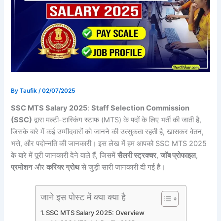
By
Taufik
/
02/07/2025
SSC MTS Salary 2025
:
Staff Selection Commission
(SSC)
द्वारा मल्टी-टास्किंग स्टाफ (MTS) के पदों के लिए भर्ती की जाती है,
जिसके बारे में कई उम्मीदवारों को जानने की उत्सुकता रहती है, खासकर वेतन,
भत्ते, और पदोन्नति की जानकारी। इस लेख में हम आपको SSC MTS 2025
के बारे में पूरी जानकारी देने वाले हैं, जिसमें
सैलरी स्ट्रक्चर
,
जॉब प्रोफाइल
,
प्रमोशन
और
करियर ग्रोथ
से जुड़ी सारी जानकारी दी गई है।
जाने इस पोस्ट में क्या क्या है
SSC MTS Salary 2025: Overview