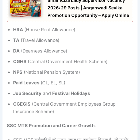
Bihar ICDS Lady Supervisor Vacancy
2026: 29 Posts | Anganwadi Sevika
Promotion Opportunity – Apply Online
HRA
(House Rent Allowance)
TA
(Travel Allowance)
DA
(Dearness Allowance)
CGHS
(Central Government Health Scheme)
NPS
(National Pension System)
Paid Leaves
(CL, EL, SL)
Job Security
and
Festival Holidays
CGEGIS
(Central Government Employees Group
Insurance Scheme)
SSC MTS Promotion and Career Growth
: