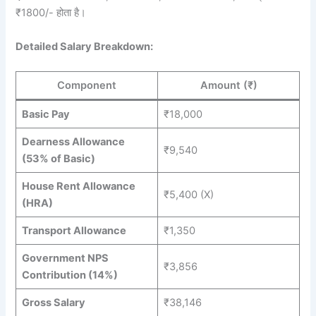
₹1800/- होता है।
Detailed Salary Breakdown:
Component
Amount (₹)
Basic Pay
₹18,000
Dearness Allowance
₹9,540
(53% of Basic)
House Rent Allowance
₹5,400 (X)
(HRA)
Transport Allowance
₹1,350
Government NPS
₹3,856
Contribution (14%)
Gross Salary
₹38,146