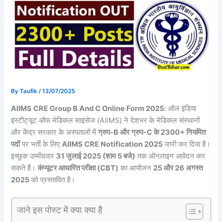
By
Taufik
/
13/07/2025
AIIMS CRE Group B And C Online Form 2025
: ऑल इंडिया
इंस्टीट्यूट ऑफ मेडिकल साइंसेज (AIIMS) ने देशभर के मेडिकल संस्थानों
और केंद्र सरकार के अस्पतालों में
ग्रुप-B और ग्रुप-C के 2300+ नियमित
पदों
पर भर्ती के लिए
AIIMS CRE Notification 2025
जारी कर दिया है।
इच्छुक उम्मीदवार
31 जुलाई 2025 (शाम 5 बजे)
तक ऑनलाइन आवेदन कर
सकते हैं।
कंप्यूटर आधारित परीक्षा (CBT)
का आयोजन
25 और 26 अगस्त
2025
को प्रस्तावित है।
जाने इस पोस्ट में क्या क्या है