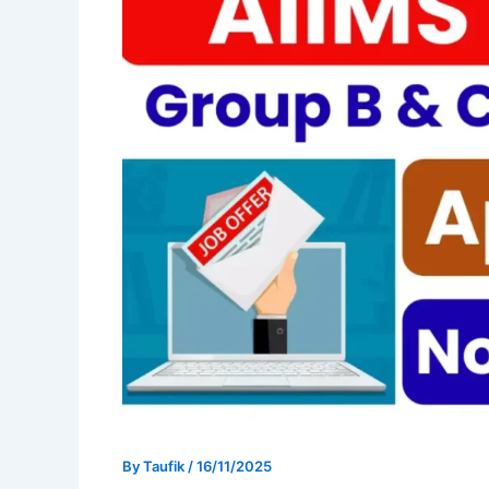
By
Taufik
/
16/11/2025