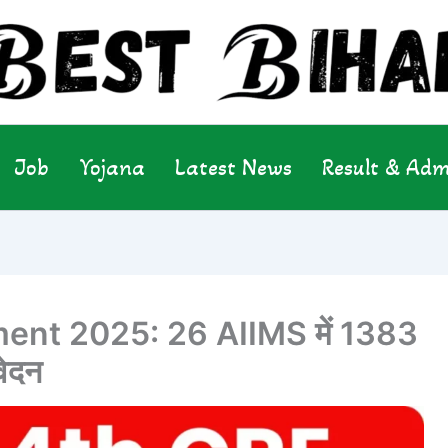
Job
Yojana
Latest News
Result & Adm
ent 2025: 26 AIIMS में 1383
वेदन