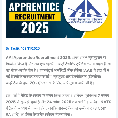
By
Taufik
/
09/11/2025
AAI Apprentice Recruitment 2025
: अगर आपने
ग्रेजुएशन या
डिप्लोमा
किया है और अब एक बेहतरीन
अप्रेंटिसशिप ट्रेनिंग
करना चाहते हैं, तो
यह मौका आपके लिए है।
एयरपोर्ट्स अथॉरिटी ऑफ इंडिया (AAI)
ने हाल ही में
नई दिल्ली के सफदरजंग एयरपोर्ट
में
ग्रेजुएट और टेक्नीशियन (डिप्लोमा)
अप्रेंटिस
के कुल
20 पदों
पर भर्ती के लिए अधिसूचना जारी की है।
इस भर्ती में
मेरिट के आधार पर चयन
किया जाएगा। आवेदन प्रक्रिया
7 नवंबर
2025
से शुरू हो चुकी है और
24 नवंबर 2025
तक चलेगी। आवेदन
NATS
पोर्टल
के माध्यम से करना होगा, जबकि नॉन-टेक्निकल उम्मीदवार (B.Com,
BA आदि) को
ईमेल के जरिए आवेदन भेजना होगा
।