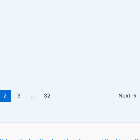
2
3
…
32
Next
→