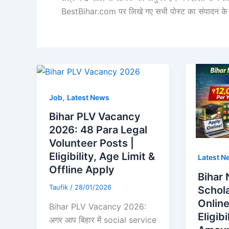
BestBihar.com पर लिखे गए सभी पोस्ट का संपादन के 
,
Job
Latest News
Bihar PLV Vacancy
2026: 48 Para Legal
Volunteer Posts |
Eligibility, Age Limit &
Latest N
Offline Apply
Bihar
Taufik
/
28/01/2026
Schol
Online
Bihar PLV Vacancy 2026:
Eligib
अगर आप बिहार में social service