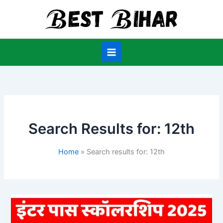
Skip
to
content
Search Results for:
12th
Home
Search results for: 12th